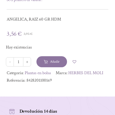
ANGELICA, RAIZ 60 GR HDM
3,56
€
3,95
€
El
El
precio
precio
Hay existencias
original
actual
era:
es:
Añadir
3,95 €.
3,56 €.
ANGELICA,
RAIZ
Alternative:
Categoría:
Plantas en bolsa
Marca:
HERBES DEL MOLI
60
Referencia:
8428201100169
GR
HDM
cantidad
Devolución 14 días