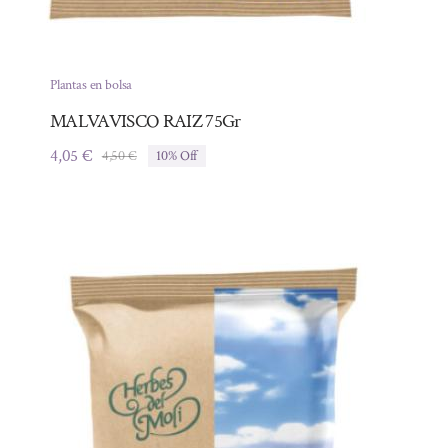
Plantas en bolsa
MALVAVISCO RAIZ 75Gr
4,05
€
4,50
€
10% Off
El
El
precio
precio
original
actual
era:
es:
4,50 €.
4,05 €.