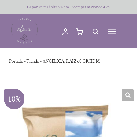
Saltar
Cupón «elmahola» 5% dto 1ª compra mayor de 45€
al
contenido
Portada
»
Tienda
»
ANGELICA, RAIZ 60 GR HDM
10%