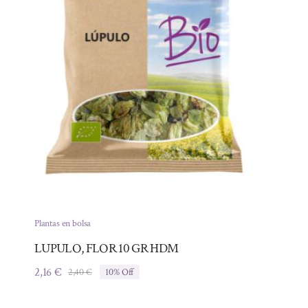
Plantas en bolsa
LUPULO, FLOR 10 GR HDM
2,16
€
2,40
€
10% Off
El
El
precio
precio
original
actual