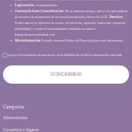
Legitimación
: Consentimiento.
Cesiones de datos y transferencias
: No se realizan cesiones, salvo a los proveedores
de servicios de alojamiento de los servidores ubicados dentro de la UE.
Derechos
:
Podrás ejercer los derechos de acceso, rectificación, supresión, limitación, oposición,
portabilidad, o retirar el consentimiento enviando un email a
hola@elmanaturalmarket.com
Más información:
Consulta nuestra Política de Privacidad para más información.
Acepto el tratamiento de mis datos con la finalidad de recibir la información solicitada
SUBSCRIBIRSE
Categorías
Alimentación
Cosmética e higiene