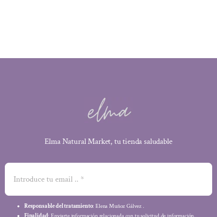
era:
es:
2,40 €.
2,16 €.
Elma Natural Market, tu tienda saludable
Responsable del tratamiento
: Elena Muñoz Gálvez .
Finalidad
: Enviarte información relacionada con tu solicitud de información.