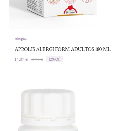
Alergias
APROLIS ALERGI FORM ADULTOS 180 ML
14,87
€
16,90
€
12% Off
El
El
precio
precio
original
actual
era:
es:
16,90 €.
14,87 €.