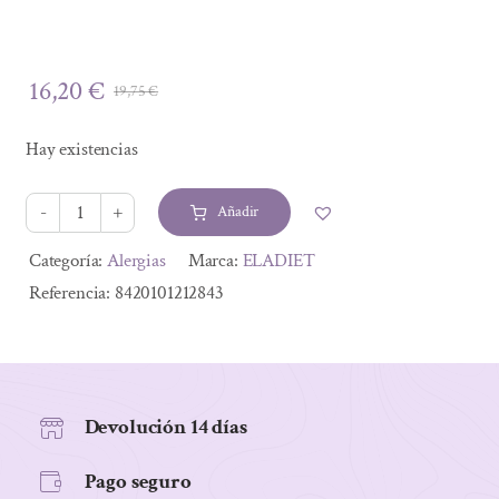
16,20
€
19,75
€
El
El
precio
precio
Hay existencias
original
actual
era:
es:
Añadir
19,75 €.
16,20 €.
ALLERFIN
JARABE
Alternative:
Categoría:
Alergias
Marca:
ELADIET
SOL
Referencia:
8420101212843
DE
ORO
PLUS
250ml
Devolución 14 días
cantidad
Pago seguro