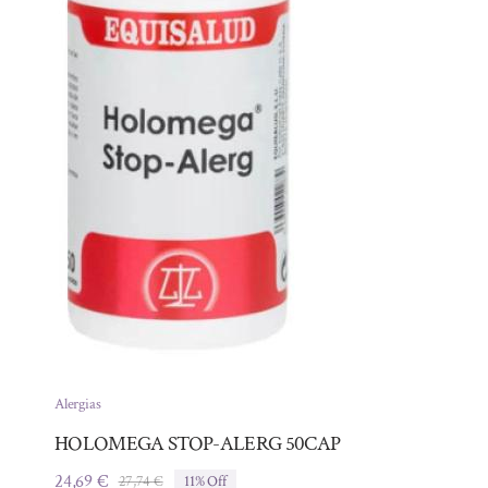
Alergias
HOLOMEGA STOP-ALERG 50CAP
24,69
€
27,74
€
11% Off