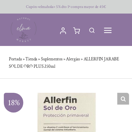
Saltar
Cupón «elmahola» 5% dto 1ª compra mayor de 45€
al
contenido
Portada
»
Tienda
»
Suplementos
»
Alergias
»
ALLERFIN JARABE
SOL DE ORO PLUS 250ml
18%