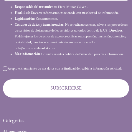
Responsable del tratamiento
: Elena Muñoz Gálvez .
Finalidad
: Enviarte información relacionada con tu solicitud de información.
Legitimación
: Consentimiento.
Cesiones de datos y transferencias
: No se realizan cesiones, salvo a los proveedores
de servicios de alojamiento de los servidores ubicados dentro de la UE.
Derechos
:
Podrás ejercer los derechos de acceso, rectificación, supresión, limitación, oposición,
portabilidad, o retirar el consentimiento enviando un email a
hola@elmanaturalmarket.com
Más información:
Consulta nuestra Política de Privacidad para más información.
Acepto el tratamiento de mis datos con la finalidad de recibir la información solicitada
SUBSCRIBIRSE
Categorías
Alimentación