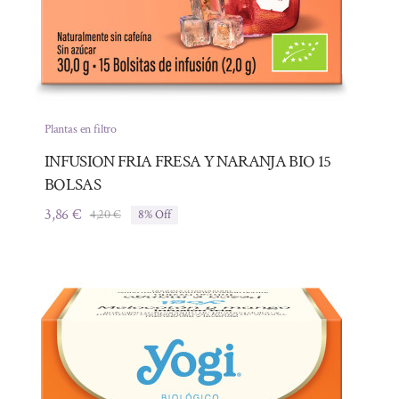
Plantas en filtro
INFUSION FRIA FRESA Y NARANJA BIO 15
BOLSAS
3,86
€
4,20
€
8% Off
El
El
precio
precio
original
actual
era:
es:
4,20 €.
3,86 €.