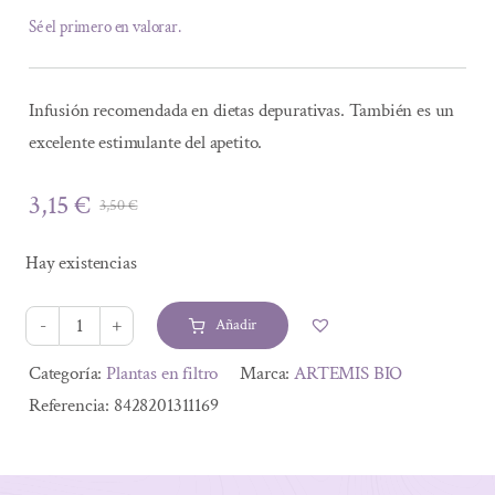
Sé el primero en valorar.
Infusión recomendada en dietas depurativas. También es un
excelente estimulante del apetito.
3,15
€
3,50
€
El
El
precio
precio
Hay existencias
original
actual
era:
es:
Añadir
3,50 €.
3,15 €.
ALCACHOFERA
BIO
Alternative:
Categoría:
Plantas en filtro
Marca:
ARTEMIS BIO
20
Referencia:
8428201311169
FILTROS
cantidad