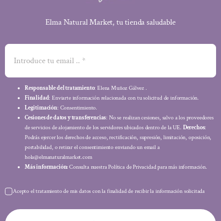
Elma Natural Market, tu tienda saludable
Responsable del tratamiento
: Elena Muñoz Gálvez .
Finalidad
: Enviarte información relacionada con tu solicitud de información.
Legitimación
: Consentimiento.
Cesiones de datos y transferencias
: No se realizan cesiones, salvo a los proveedores
de servicios de alojamiento de los servidores ubicados dentro de la UE.
Derechos
:
Podrás ejercer los derechos de acceso, rectificación, supresión, limitación, oposición,
portabilidad, o retirar el consentimiento enviando un email a
hola@elmanaturalmarket.com
Más información:
Consulta nuestra Política de Privacidad para más información.
Acepto el tratamiento de mis datos con la finalidad de recibir la información solicitada