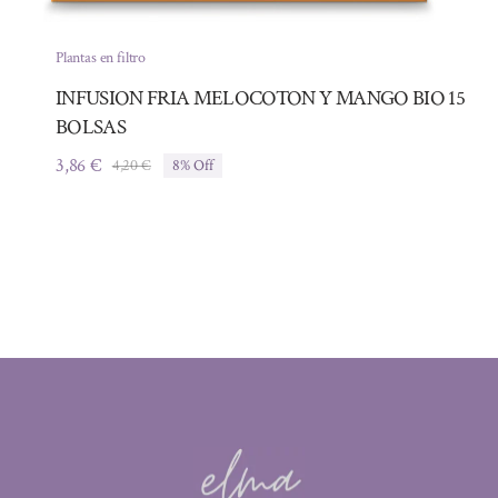
Plantas en filtro
INFUSION FRIA MELOCOTON Y MANGO BIO 15
BOLSAS
3,86
€
4,20
€
8% Off
El
El
precio
precio
original
actual
era:
es:
4,20 €.
3,86 €.