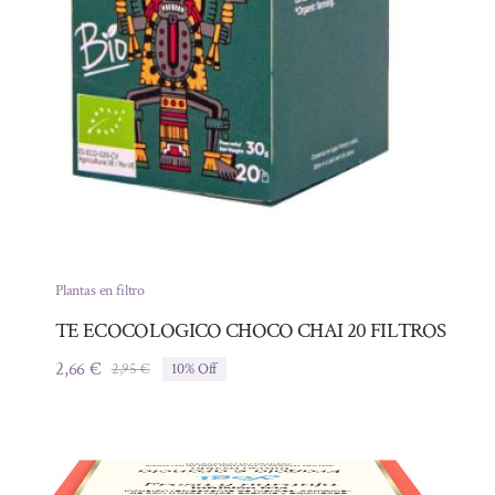
Plantas en filtro
TE ECOCOLOGICO CHOCO CHAI 20 FILTROS
2,66
€
2,95
€
10% Off
El
El
precio
precio
original
actual
era:
es:
2,95 €.
2,66 €.