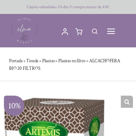
Saltar
Cupón «elmahola» 5% dto 1ª compra mayor de 45€
al
contenido
Portada
»
Tienda
»
Plantas
»
Plantas en filtro
»
ALCACHOFERA
BIO 20 FILTROS
10%