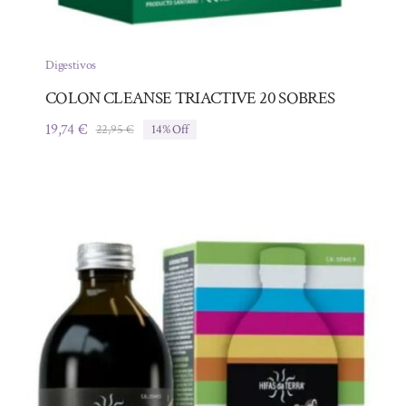
Digestivos
COLON CLEANSE TRIACTIVE 20 SOBRES
19,74
€
22,95
€
14% Off
El
El
precio
precio
original
actual
era:
es:
22,95 €.
19,74 €.