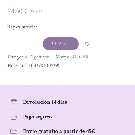
74,50
€
86,63
€
El
El
precio
precio
Hay existencias
original
actual
era:
es:
Añadir
86,63 €.
74,50 €.
ADVANCED
MULTI-
Alternative:
Categoría:
Digestivos
Marca:
SOLGAR
BILLION
Referencia:
033984007390
DOPHILUS
120CAP
VEG
cantidad
Devolución 14 días
Pago seguro
Envio gratuito a partir de 45€