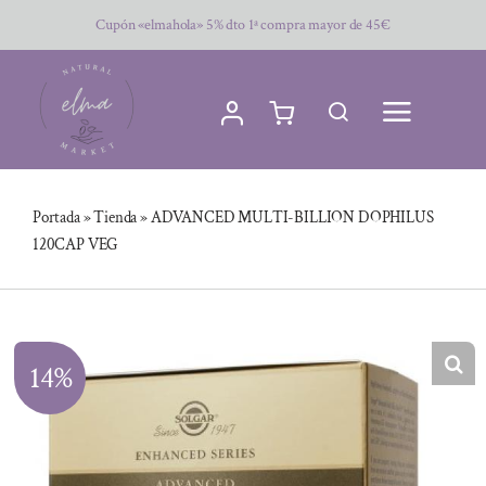
Saltar
Cupón «elmahola» 5% dto 1ª compra mayor de 45€
al
contenido
Portada
»
Tienda
»
ADVANCED MULTI-BILLION DOPHILUS
120CAP VEG
14%