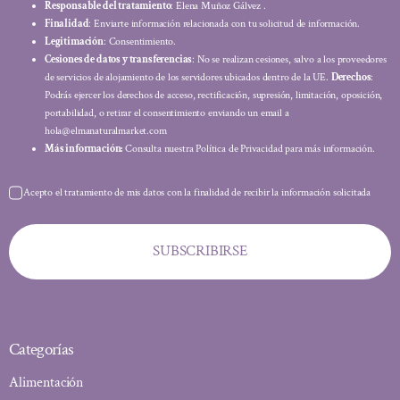
Responsable del tratamiento
: Elena Muñoz Gálvez .
Finalidad
: Enviarte información relacionada con tu solicitud de información.
Legitimación
: Consentimiento.
Cesiones de datos y transferencias
: No se realizan cesiones, salvo a los proveedores
de servicios de alojamiento de los servidores ubicados dentro de la UE.
Derechos
:
Podrás ejercer los derechos de acceso, rectificación, supresión, limitación, oposición,
portabilidad, o retirar el consentimiento enviando un email a
hola@elmanaturalmarket.com
Más información:
Consulta nuestra Política de Privacidad para más información.
Acepto el tratamiento de mis datos con la finalidad de recibir la información solicitada
SUBSCRIBIRSE
Categorías
Alimentación