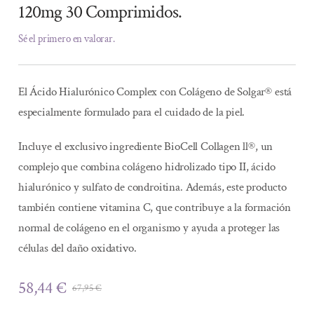
120mg 30 Comprimidos.
Sé el primero en valorar.
El Ácido Hialurónico Complex con Colágeno de Solgar® está
especialmente formulado para el cuidado de la piel.
Incluye el exclusivo ingrediente BioCell Collagen ll®, un
complejo que combina colágeno hidrolizado tipo II, ácido
hialurónico y sulfato de condroitina. Además, este producto
también contiene vitamina C, que contribuye a la formación
normal de colágeno en el organismo y ayuda a proteger las
células del daño oxidativo.
58,44
€
67,95
€
El
El