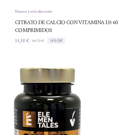
Huesos y articulaciones
CITRATO DE CALCIO CON VITAMINA D3 60
COMPRIMIDOS
14,38
€
16,72
€
14% Off
El
El
precio
precio
original
actual
era:
es:
16,72 €.
14,38 €.