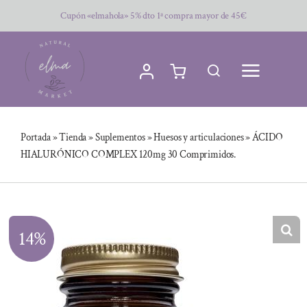
Saltar
Cupón «elmahola» 5% dto 1ª compra mayor de 45€
al
contenido
Portada
»
Tienda
»
Suplementos
»
Huesos y articulaciones
»
ÁCIDO
HIALURÓNICO COMPLEX 120mg 30 Comprimidos.
14%