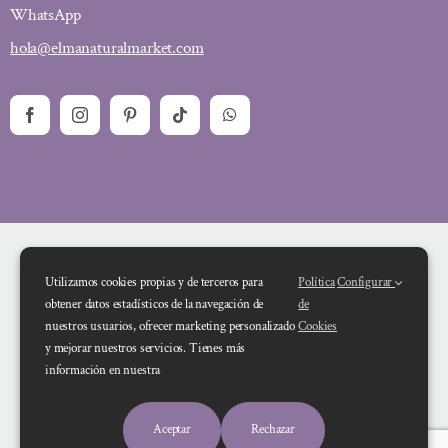
WhatsApp
hola@elmanaturalmarket.com
Utilizamos cookies propias y de terceros para
Política
Configurar
obtener datos estadísticos de la navegación de
de
nuestros usuarios, ofrecer marketing personalizado
Cookies
y mejorar nuestros servicios. Tienes más
Financiado por la Unión Europea – NextGenerationEU. Sin embargo, los
información en nuestra
puntos de vista y las opiniones expresadas son únicamente los del autor o
autores y no reflejan necesariamente los de la Unión Europea o la Comisión
Aceptar
Rechazar
Europea. Ni la Unión Europea ni la Comisión Europea pueden ser consideradas