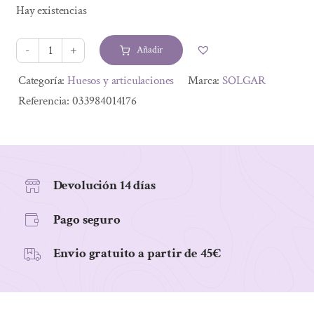
precio
precio
Hay existencias
original
actual
era:
es:
Añadir
67,95 €.
58,44 €.
ÁCIDO
HIALURÓNICO
Alternative:
Categoría:
Huesos y articulaciones
Marca:
SOLGAR
COMPLEX
Referencia:
033984014176
120mg
30
Comprimidos.
cantidad
Devolución 14 días
Pago seguro
Envio gratuito a partir de 45€