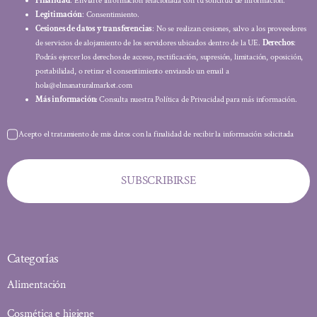
Finalidad
: Enviarte información relacionada con tu solicitud de información.
Legitimación
: Consentimiento.
Cesiones de datos y transferencias
: No se realizan cesiones, salvo a los proveedores
de servicios de alojamiento de los servidores ubicados dentro de la UE.
Derechos
:
Podrás ejercer los derechos de acceso, rectificación, supresión, limitación, oposición,
portabilidad, o retirar el consentimiento enviando un email a
hola@elmanaturalmarket.com
Más información:
Consulta nuestra Política de Privacidad para más información.
Acepto el tratamiento de mis datos con la finalidad de recibir la información solicitada
SUBSCRIBIRSE
Categorías
Alimentación
Cosmética e higiene