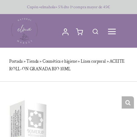
Saltar
Cupón «elmahola» 5% dto 1ª compra mayor de 45€
al
contenido
Portada
»
Tienda
»
Cosmética e higiene
»
Línea corporal
»
ACEITE
ROLL-ON GRANADA BIO 10ML