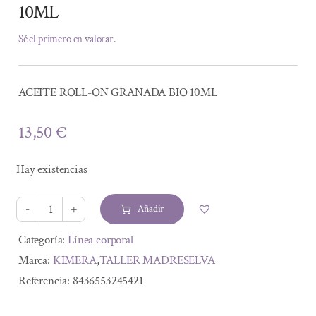
10ML
Sé el primero en valorar.
ACEITE ROLL-ON GRANADA BIO 10ML
13,50
€
Hay existencias
Añadir
ACEITE
ROLL-
Alternative:
Categoría:
Línea corporal
ON
Marca:
KIMERA
,
TALLER MADRESELVA
GRANADA
Referencia:
8436553245421
BIO