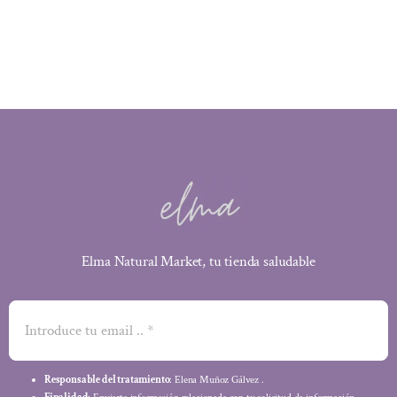
era:
es:
13,50 €.
12,15 €.
Elma Natural Market, tu tienda saludable
Responsable del tratamiento
: Elena Muñoz Gálvez .