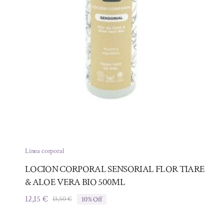
Línea corporal
LOCION CORPORAL SENSORIAL FLOR TIARE
& ALOE VERA BIO 500ML
12,15
€
13,50
€
10% Off
El
El
precio
precio
original
actual