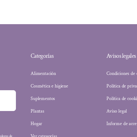
original
actual
era:
es:
13,95 €.
11,44 €.
Categorías
Avisos legales
Alimentación
Condiciones de
Cosmética e higiene
Política de priv
Suplementos
Política de cook
Plantas
Aviso legal
Hogar
Informe de acce
Ver categorías
eedores de