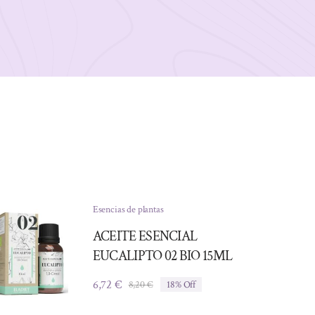
Esencias de plantas
ACEITE ESENCIAL
EUCALIPTO 02 BIO 15ML
6,72
€
8,20
€
18% Off
El
El
precio
precio