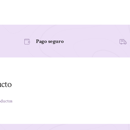
Pago seguro
ucto
oductos