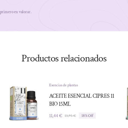
 primero en valorar.
Productos relacionados
Esencias de plantas
ACEITE ESENCIAL CIPRES 11
BIO 15ML
11,44
€
13,95
€
18% Off
El
El
precio
precio