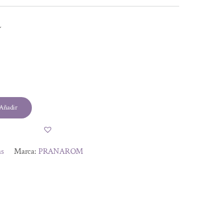
L
l
Añadir
.
.
as
Marca:
PRANAROM