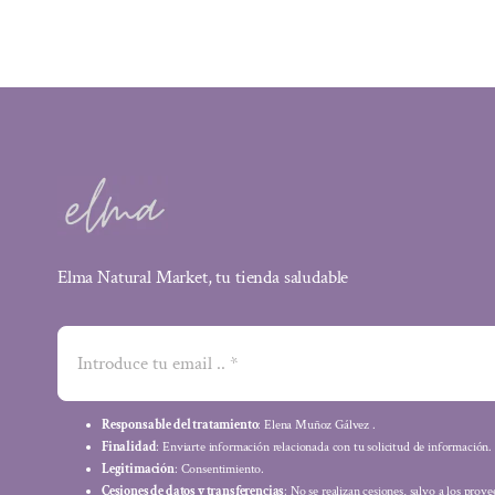
original
actual
era:
es:
13,95 €.
11,44 €.
Elma Natural Market, tu tienda saludable
Responsable del tratamiento
: Elena Muñoz Gálvez .
Finalidad
: Enviarte información relacionada con tu solicitud de información.
Legitimación
: Consentimiento.
Cesiones de datos y transferencias
: No se realizan cesiones, salvo a los prov