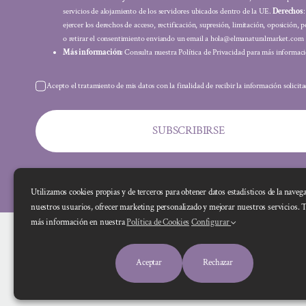
servicios de alojamiento de los servidores ubicados dentro de la UE.
Derechos
ejercer los derechos de acceso, rectificación, supresión, limitación, oposición, p
o retirar el consentimiento enviando un email a hola@elmanaturalmarket.com
Más información:
Consulta nuestra Política de Privacidad para más informaci
Acepto el tratamiento de mis datos con la finalidad de recibir la información solicit
SUBSCRIBIRSE
Utilizamos cookies propias y de terceros para obtener datos estadísticos de la naveg
nuestros usuarios, ofrecer marketing personalizado y mejorar nuestros servicios. 
más información en nuestra
Política de Cookies
Configurar
Aceptar
Rechazar