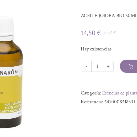
ACEITE JOJOBA BIO 50M
14,50
€
16,67
€
El
El
precio
precio
Hay existencias
origina
actual
era:
es:
16,67 €
14,50 €
ACEITE
JOJOBA
Alternative:
BIO
Categoría:
Esencias de plant
50ML
Referencia:
5420008518331
cantidad