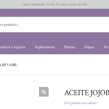
Cupón «elmahola» 5% dto 1ª compra mayor de 45€
mética e higiene
Suplementos
Plantas
Hogar
Ver
A BIO 50ML
ACEITE JOJO
Sé el primero en valorar.