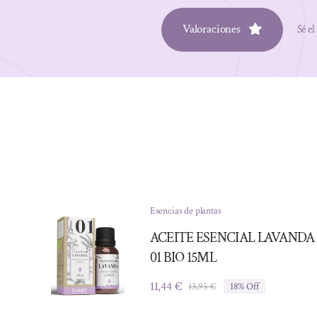
Valoraciones
Sé el
Esencias de plantas
ACEITE ESENCIAL LAVANDA
01 BIO 15ML
11,44
€
13,95
€
18% Off
El
El
precio
precio