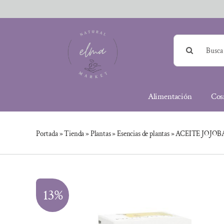
Saltar
al
contenido
Buscar:
Alimentación
Cos
Portada
»
Tienda
»
Plantas
»
Esencias de plantas
»
ACEITE JOJOB
13%