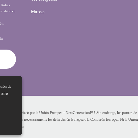
: Podrás
Marcas
ortabilidad,
ón.
ada
ación de
Tienes
Financiado por la Unión Europea – NextGenerationEU. Sin embargo, los puntos de vi
reflejan necesariamente los de la Unión Europea o la Comisión Europea. Ni la Unió
mismas