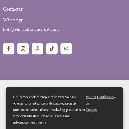
Contactar
WhatsApp
hola@elmanaturalmarket.com
Utilizamos cookies propias y de terceros para
Política
Configurar
obtener datos estadísticos de la navegación de
de
nuestros usuarios, ofrecer marketing personalizado
Cookies
y mejorar nuestros servicios. Tienes más
Financiado por la Unión Europea – NextGenerationEU. Sin embargo, los
información en nuestra
puntos de vista y las opiniones expresadas son únicamente los del autor o