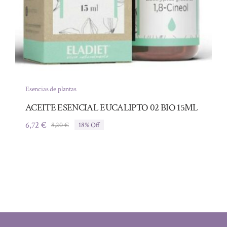
Esencias de plantas
ACEITE ESENCIAL EUCALIPTO 02 BIO 15ML
6,72
€
8,20
€
18% Off
El
El
precio
precio
original
actual
era:
es:
8,20 €.
6,72 €.