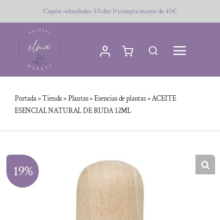
Saltar
Cupón «elmahola» 5% dto 1ª compra mayor de 45€
al
contenido
Portada
»
Tienda
»
Plantas
»
Esencias de plantas
»
ACEITE
ESENCIAL NATURAL DE RUDA 12ML
19%