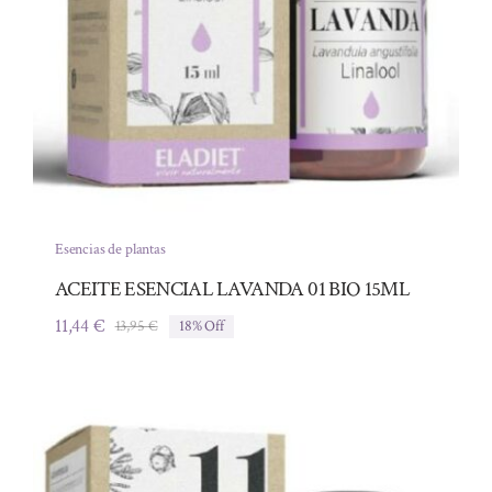
Esencias de plantas
ACEITE ESENCIAL LAVANDA 01 BIO 15ML
11,44
€
13,95
€
18% Off
El
El
precio
precio
original
actual
era:
es:
13,95 €.
11,44 €.