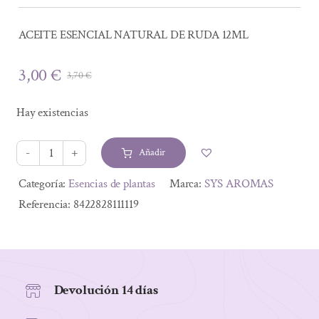
ACEITE ESENCIAL NATURAL DE RUDA 12ML
3,00
€
3,70
€
El
El
precio
precio
Hay existencias
original
actual
era:
es:
Añadir
3,70 €.
3,00 €.
ACEITE
ESENCIAL
Alternative:
Categoría:
Esencias de plantas
Marca:
SYS AROMAS
NATURAL
Referencia:
8422828111119
DE
RUDA
12ML
cantidad
Devolución 14 días