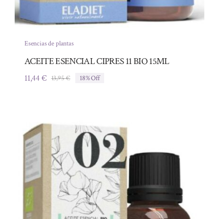
Esencias de plantas
ACEITE ESENCIAL CIPRES 11 BIO 15ML
11,44
€
13,95
€
18% Off
El
El
precio
precio
original
actual
era:
es:
13,95 €.
11,44 €.