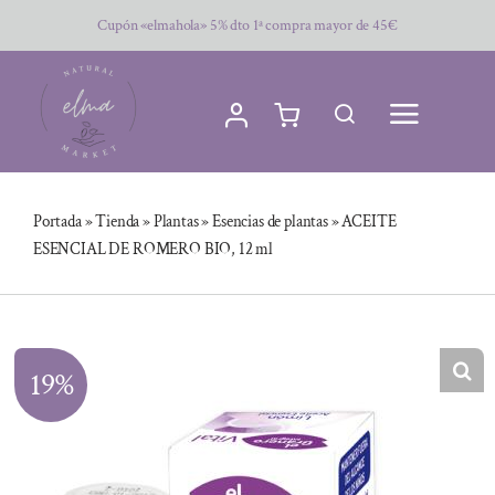
Saltar
Cupón «elmahola» 5% dto 1ª compra mayor de 45€
al
contenido
Portada
»
Tienda
»
Plantas
»
Esencias de plantas
»
ACEITE
ESENCIAL DE ROMERO BIO, 12 ml
19%