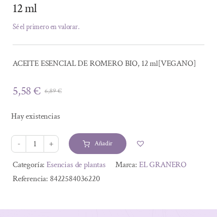
12 ml
Sé el primero en valorar.
ACEITE ESENCIAL DE ROMERO BIO, 12 ml[VEGANO]
5,58
€
6,89
€
El
El
precio
precio
Hay existencias
original
actual
era:
es:
Añadir
6,89 €.
5,58 €.
ACEITE
ESENCIAL
Alternative:
Categoría:
Esencias de plantas
Marca:
EL GRANERO
DE
Referencia:
8422584036220
ROMERO
BIO,