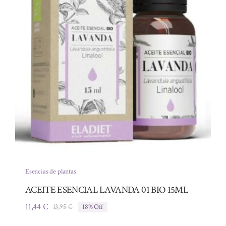
Esencias de plantas
ACEITE ESENCIAL LAVANDA 01 BIO 15ML
11,44
€
13,95
€
18% Off
El
El
precio
precio