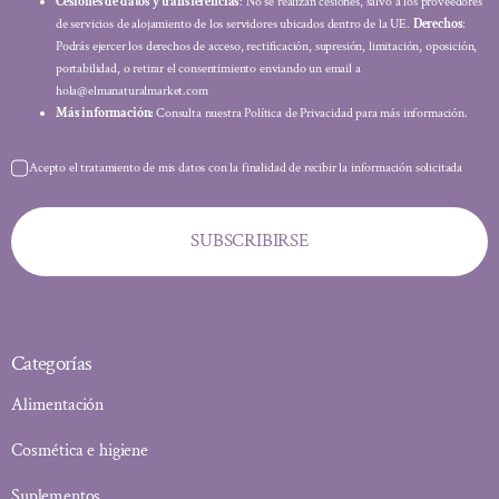
Cesiones de datos y transferencias
: No se realizan cesiones, salvo a los proveedores
de servicios de alojamiento de los servidores ubicados dentro de la UE.
Derechos
:
Podrás ejercer los derechos de acceso, rectificación, supresión, limitación, oposición,
portabilidad, o retirar el consentimiento enviando un email a
hola@elmanaturalmarket.com
Más información:
Consulta nuestra Política de Privacidad para más información.
Acepto el tratamiento de mis datos con la finalidad de recibir la información solicitada
SUBSCRIBIRSE
Categorías
Alimentación
Cosmética e higiene
Suplementos