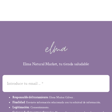
8,20 €.
6,72 €.
Elma Natural Market, tu tienda saludable
Responsable del tratamiento
: Elena Muñoz Gálvez .
Finalidad
: Enviarte información relacionada con tu solicitud de información.
Legitimación
: Consentimiento.