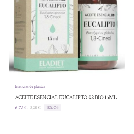
Esencias de plantas
ACEITE ESENCIAL EUCALIPTO 02 BIO 15ML
6,72
€
8,20
€
18% Off
El
El
precio
precio
original
actual
era:
es: