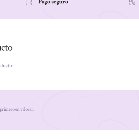
Pago seguro
ucto
oductos
 primero en valorar.