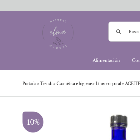
Saltar
al
contenido
Buscar:
Alimentación
Cos
Portada
»
Tienda
»
Cosmética e higiene
»
Línea corporal
»
ACEITE
10%