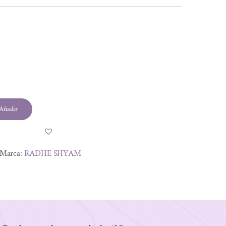
l
Añadir
.
.
Marca:
RADHE SHYAM