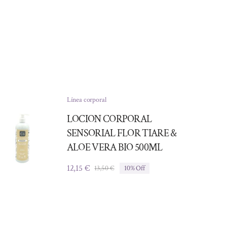
Línea corporal
LOCION CORPORAL
SENSORIAL FLOR TIARE &
ALOE VERA BIO 500ML
12,15
€
13,50
€
10% Off
El
El
precio
precio
original
actual
era:
es:
13,50 €.
12,15 €.