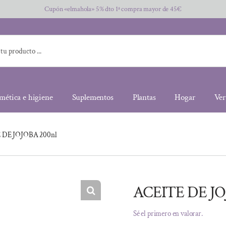
Cupón «elmahola» 5% dto 1ª compra mayor de 45€
mética e higiene
Suplementos
Plantas
Hogar
Ver
 DE JOJOBA 200nl
ACEITE DE JO
Sé el primero en valorar.