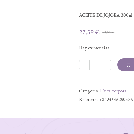
ACEITE DE JOJOBA 200nl
27,59
€
30,66
€
El
El
precio
precio
Hay existencias
origina
actual
era:
es:
30,66 €
27,59 €
ACEITE
DE
Alternative:
JOJOBA
Categoría:
Línea corporal
200nl
Referencia:
8423645250326
cantidad