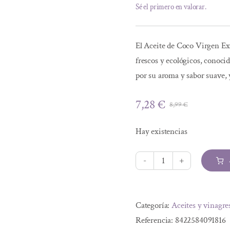
Sé el primero en valorar.
El Aceite de Coco Virgen Ext
frescos y ecológicos, conocido
por su aroma y sabor suave, 
7,28
€
8,99
€
El
El
precio
precio
Hay existencias
original
actual
era:
es:
8,99 €.
7,28 €.
ACEITE
DE
Alternative:
COCO
Categoría:
Aceites y vinagre
VIRGEN
Referencia:
8422584091816
EXTRA