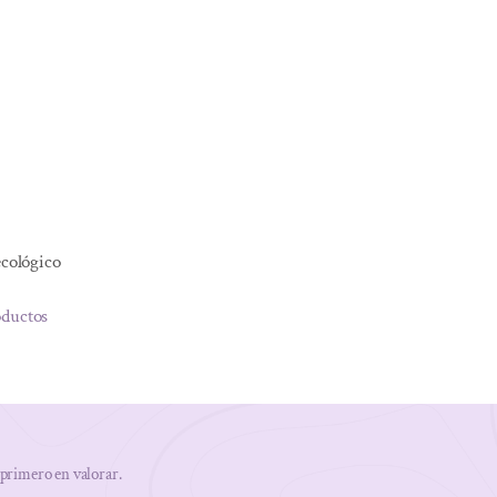
ecológico
oductos
 primero en valorar.