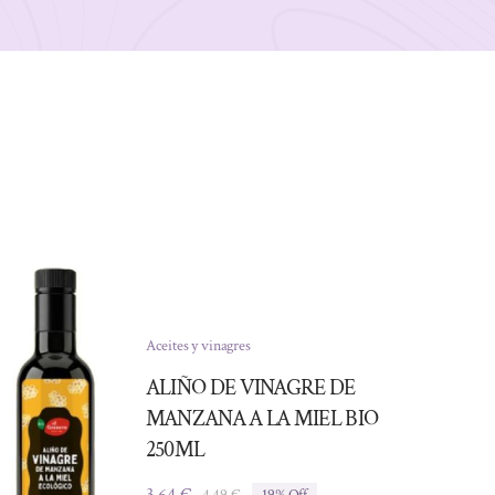
Aceites y vinagres
ALIÑO DE VINAGRE DE
MANZANA A LA MIEL BIO
250ML
3,64
€
4,49
€
19% Off