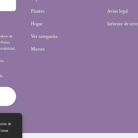
Plantas
Aviso legal
Hogar
Informe de acce
Ver categorías
eedores de
: Podrás
Marcas
ortabilidad,
ón.
ada
ación de
Tienes