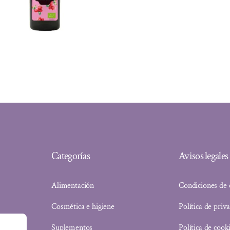
precio
precio
original
actual
era:
es:
4,49 €.
3,64 €.
Categorías
Avisos legales
Alimentación
Condiciones de
Cosmética e higiene
Política de priv
Suplementos
Política de cook