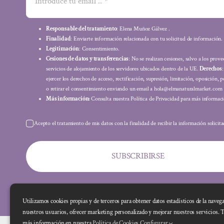
Responsable del tratamiento
: Elena Muñoz Gálvez .
Finalidad
: Enviarte información relacionada con tu solicitud de información.
Legitimación
: Consentimiento.
Cesiones de datos y transferencias
: No se realizan cesiones, salvo a los prov
servicios de alojamiento de los servidores ubicados dentro de la UE.
Derechos
ejercer los derechos de acceso, rectificación, supresión, limitación, oposición, p
o retirar el consentimiento enviando un email a hola@elmanaturalmarket.com
Más información:
Consulta nuestra Política de Privacidad para más informaci
Acepto el tratamiento de mis datos con la finalidad de recibir la información solicit
SUBSCRIBIRSE
Utilizamos cookies propias y de terceros para obtener datos estadísticos de la naveg
nuestros usuarios, ofrecer marketing personalizado y mejorar nuestros servicios. 
más información en nuestra
Política de Cookies
Configurar