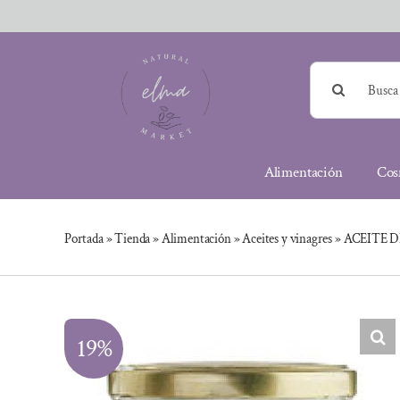
Saltar
al
contenido
Buscar:
Alimentación
Cos
Portada
»
Tienda
»
Alimentación
»
Aceites y vinagres
»
ACEITE 
19%