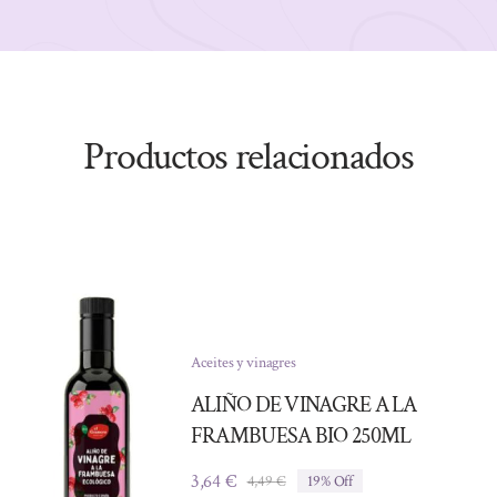
Productos relacionados
Aceites y vinagres
ALIÑO DE VINAGRE A LA
FRAMBUESA BIO 250ML
3,64
€
4,49
€
19% Off
El
El