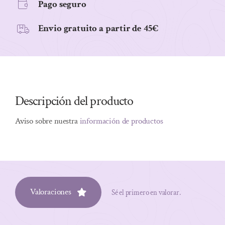
Pago seguro
cantidad
Envio gratuito a partir de 45€
Descripción del producto
Aviso sobre nuestra
información de productos
Valoraciones
Sé el primero en valorar.