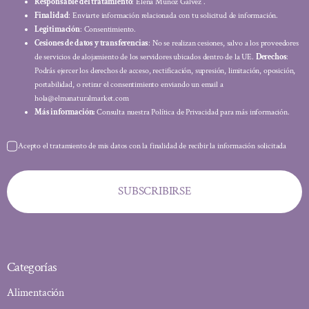
Responsable del tratamiento
: Elena Muñoz Gálvez .
Finalidad
: Enviarte información relacionada con tu solicitud de información.
Legitimación
: Consentimiento.
Cesiones de datos y transferencias
: No se realizan cesiones, salvo a los proveedores
de servicios de alojamiento de los servidores ubicados dentro de la UE.
Derechos
:
Podrás ejercer los derechos de acceso, rectificación, supresión, limitación, oposición,
portabilidad, o retirar el consentimiento enviando un email a
hola@elmanaturalmarket.com
Más información:
Consulta nuestra Política de Privacidad para más información.
Acepto el tratamiento de mis datos con la finalidad de recibir la información solicitada
SUBSCRIBIRSE
Categorías
Alimentación