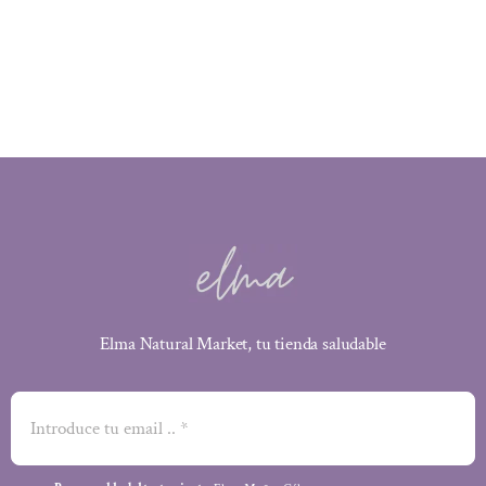
precio
precio
original
actual
era:
es:
4,49 €.
3,64 €.
Elma Natural Market, tu tienda saludable