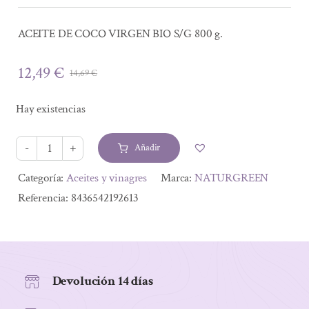
ACEITE DE COCO VIRGEN BIO S/G 800 g.
12,49
€
14,69
€
El
El
precio
precio
Hay existencias
original
actual
era:
es:
Añadir
14,69 €.
12,49 €.
ACEITE
DE
Alternative:
Categoría:
Aceites y vinagres
Marca:
NATURGREEN
COCO
Referencia:
8436542192613
VIRGEN
BIO
S/G
800
Devolución 14 días
g.