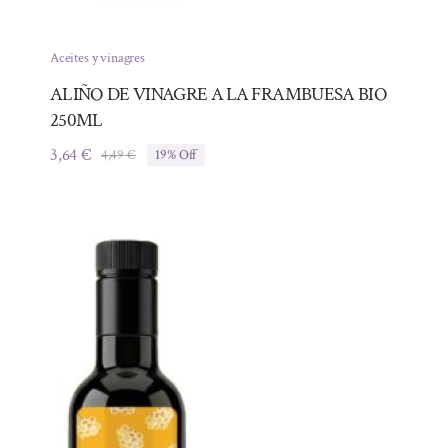
Aceites y vinagres
ALIÑO DE VINAGRE A LA FRAMBUESA BIO
250ML
3,64
€
4,49
€
19% Off
El
El
precio
precio
original
actual
era:
es:
4,49 €.
3,64 €.