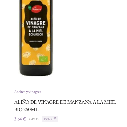
Aceites y vinagres
ALIÑO DE VINAGRE DE MANZANA A LA MIEL
BIO 250ML
3,64
€
4,49
€
19% Off
El
El