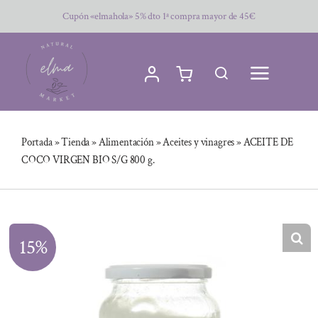
Saltar
Cupón «elmahola» 5% dto 1ª compra mayor de 45€
al
contenido
Portada
»
Tienda
»
Alimentación
»
Aceites y vinagres
»
ACEITE DE
COCO VIRGEN BIO S/G 800 g.
15%