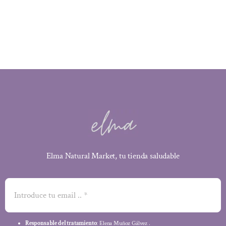
original
actual
era:
es:
13,50 €.
12,15 €.
Elma Natural Market, tu tienda saludable
Responsable del tratamiento
: Elena Muñoz Gálvez .