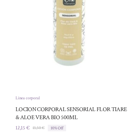
Línea corporal
LOCION CORPORAL SENSORIAL FLOR TIARE
& ALOE VERA BIO 500ML
12,15
€
13,50
€
10% Off
El
El
precio
precio