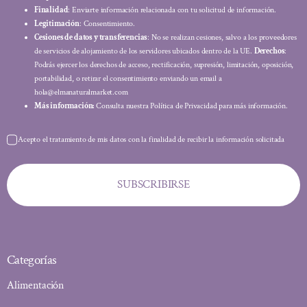
Finalidad
: Enviarte información relacionada con tu solicitud de información.
Legitimación
: Consentimiento.
Cesiones de datos y transferencias
: No se realizan cesiones, salvo a los proveedores
de servicios de alojamiento de los servidores ubicados dentro de la UE.
Derechos
:
Podrás ejercer los derechos de acceso, rectificación, supresión, limitación, oposición,
portabilidad, o retirar el consentimiento enviando un email a
hola@elmanaturalmarket.com
Más información:
Consulta nuestra Política de Privacidad para más información.
Acepto el tratamiento de mis datos con la finalidad de recibir la información solicitada
SUBSCRIBIRSE
Categorías
Alimentación