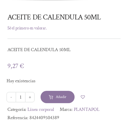
ACEITE DE CALENDULA 50ML
Sé el primero en valorar.
ACEITE DE CALENDULA 50ML
9,27
€
Hay existencias
Añadir
ACEITE
DE
Alternative:
Categoría:
Línea corporal
Marca:
PLANTAPOL
CALENDULA
Referencia:
8424409504389
50ML