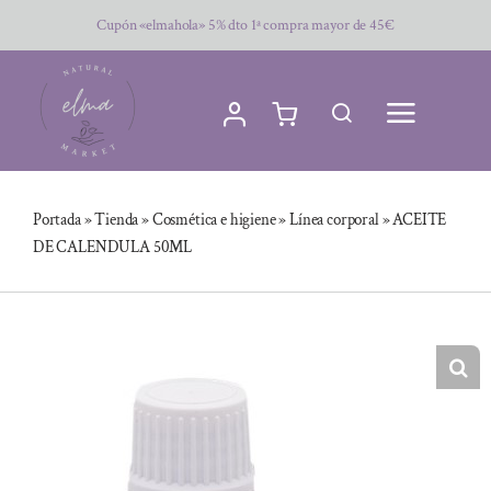
Saltar
Cupón «elmahola» 5% dto 1ª compra mayor de 45€
al
contenido
Portada
»
Tienda
»
Cosmética e higiene
»
Línea corporal
»
ACEITE
DE CALENDULA 50ML