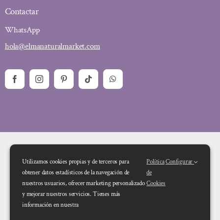
Contactar
WhatsApp
hola@elmanaturalmarket.com
Utilizamos cookies propias y de terceros para
Política
Configurar
obtener datos estadísticos de la navegación de
de
nuestros usuarios, ofrecer marketing personalizado
Cookies
y mejorar nuestros servicios. Tienes más
Financiado por la Unión Europea – NextGenerationEU. Sin embargo, los
información en nuestra
puntos de vista y las opiniones expresadas son únicamente los del autor o