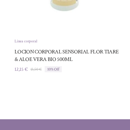
Línea corporal
LOCION CORPORAL SENSORIAL FLOR TIARE
& ALOE VERA BIO 500ML
12,15
€
13,50
€
10% Off
El
El
precio
precio
original
actual
era:
es:
13,50 €.
12,15 €.