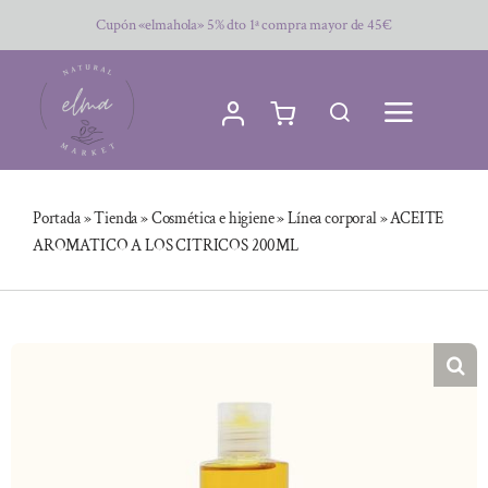
Saltar
Cupón «elmahola» 5% dto 1ª compra mayor de 45€
al
contenido
Portada
»
Tienda
»
Cosmética e higiene
»
Línea corporal
»
ACEITE
AROMATICO A LOS CITRICOS 200ML