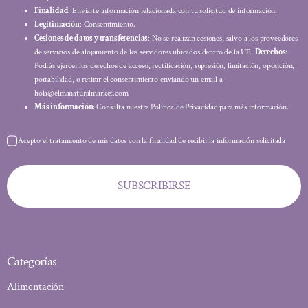
Finalidad
: Enviarte información relacionada con tu solicitud de información.
Legitimación
: Consentimiento.
Cesiones de datos y transferencias
: No se realizan cesiones, salvo a los proveedores
de servicios de alojamiento de los servidores ubicados dentro de la UE.
Derechos
:
Podrás ejercer los derechos de acceso, rectificación, supresión, limitación, oposición,
portabilidad, o retirar el consentimiento enviando un email a
hola@elmanaturalmarket.com
Más información:
Consulta nuestra Política de Privacidad para más información.
Acepto el tratamiento de mis datos con la finalidad de recibir la información solicitada
SUBSCRIBIRSE
Categorías
Alimentación