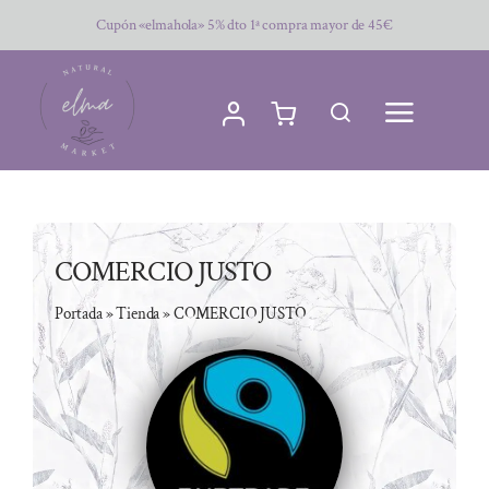
Saltar
Cupón «elmahola» 5% dto 1ª compra mayor de 45€
al
contenido
COMERCIO JUSTO
Portada
»
Tienda
»
COMERCIO JUSTO