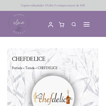
Saltar
Cupón «elmahola» 5% dto 1ª compra mayor de 45€
al
contenido
CHEFDELICE
Portada
»
Tienda
»
CHEFDELICE