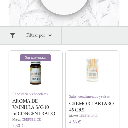
Filtrar por
Sin existencias
Repostería y chocolates
Sales, condimentos y salsas
AROMA DE
CREMOR TARTARO
VAINILLA S/G 10
45 GRS
mlCONCENTRADO
Marca:
CHEFDELICE
Marca:
CHEFDELICE
4,35
€
2,30
€