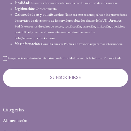
Finalidad
: Enviarte información relacionada con tu solicitud de información.
Legitimación
: Consentimiento.
Cesiones de datos y transferencias
: No se realizan cesiones, salvo a los proveedores
de servicios de alojamiento de los servidores ubicados dentro de la UE.
Derechos
:
Podrás ejercer los derechos de acceso, rectificación, supresión, limitación, oposición,
portabilidad, o retirar el consentimiento enviando un email a
hola@elmanaturalmarket.com
Más información:
Consulta nuestra Política de Privacidad para más información.
Acepto el tratamiento de mis datos con la finalidad de recibir la información solicitada
SUBSCRIBIRSE
Categorías
Alimentación