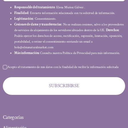
Responsable del tratamiento
: Elena Muñoz Gálvez .
Finalidad
: Enviarte información relacionada con tu solicitud de información.
Legitimación
: Consentimiento.
Cesiones de datos y transferencias
: No se realizan cesiones, salvo a los proveedores
de servicios de alojamiento de los servidores ubicados dentro de la UE.
Derechos
:
Podrás ejercer los derechos de acceso, rectificación, supresión, limitación, oposición,
portabilidad, o retirar el consentimiento enviando un email a
hola@elmanaturalmarket.com
Más información:
Consulta nuestra Política de Privacidad para más información.
Acepto el tratamiento de mis datos con la finalidad de recibir la información solicitada
SUBSCRIBIRSE
Categorías
Alimentación