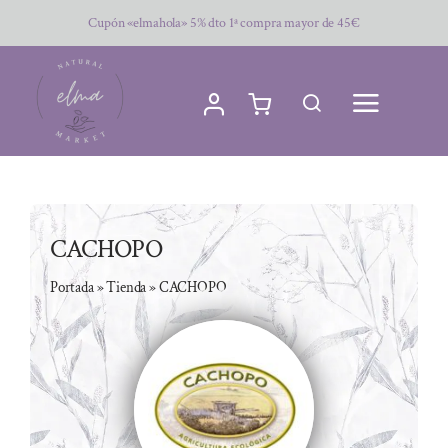
Saltar
Cupón «elmahola» 5% dto 1ª compra mayor de 45€
al
contenido
CACHOPO
Portada
»
Tienda
»
CACHOPO