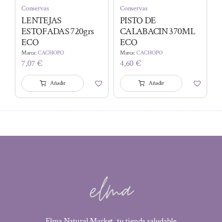
Conservas
Conservas
LENTEJAS
PISTO DE
ESTOFADAS 720grs
CALABACIN 370ML
ECO
ECO
Marca:
CACHOPO
Marca:
CACHOPO
7,07
€
4,60
€
Añadir
Añadir
Elma Natural Market, tu tienda saludable