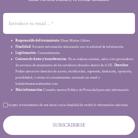
Responsable del tratamiento
: Elena Muñoz Gálvez .
Finalidad
: Enviarte información relacionada con tu solicitud de información.
Legitimación
: Consentimiento.
Cesiones de datos y transferencias
: No se realizan cesiones, salvo a los proveedores
de servicios de alojamiento de los servidores ubicados dentro de la UE.
Derechos
:
Podrás ejercer los derechos de acceso, rectificación, supresión, limitación, oposición,
portabilidad, o retirar el consentimiento enviando un email a
hola@elmanaturalmarket.com
Más información:
Consulta nuestra Política de Privacidad para más información.
Acepto el tratamiento de mis datos con la finalidad de recibir la información solicitada
SUBSCRIBIRSE