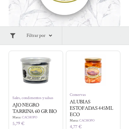
Filtrar por
Conservas
Sales, condimentos y salsas
ALUBIAS
AJO NEGRO
ESTOFADAS 445ML
TARRINA 60 GR BIO
ECO
Marca:
CACHOPO
Marca:
CACHOPO
5,79
€
4,77
€